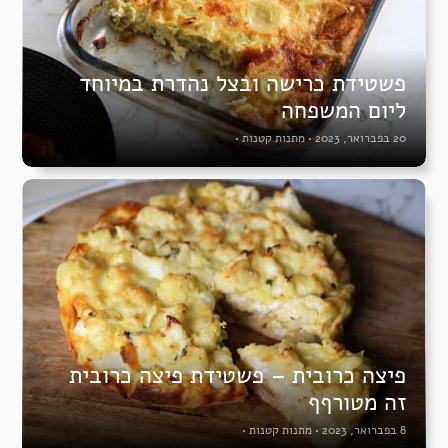
פשטידת כרישה ובצל נהדרת במיוחד
ליום המשפחה
20 בפברואר, 2023
•
מתנות קטנות
•
פיצה כרובית – פשטידת פיצה כרובית
זה מטורףף
8 בפברואר, 2023
•
מתנות קטנות
•