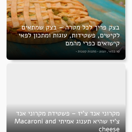
בצק פריך לכל מטרה – בצק שמתאים
לקישים, פשטידות, עוגות ומתכון לפאי
קישואים כפרי מהמם
10 במאי, 2021
•
מתנות קטנות
•
מקרוני אנד צ’יז – פשטידת מקרוני אנד
צ’יז שהיא תענוג אמיתי Macaroni and
cheese