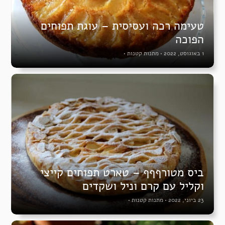
טעימה רכה ועסיסית – עוגת תפוחים
הפוכה
1 באוגוסט, 2022
•
מתנות קטנות
•
ביס מטורףףף – טארט תפוחים קייצי
וקליל עם קרם וניל ושקדים
23 ביוני, 2022
•
מתנות קטנות
•