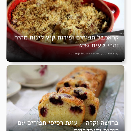
קראמבל תפוחים ופירות קיץ קינוח מהיר
והכי טעים שיש
27 באוגוסט, 2020
•
מתנות קטנות
•
בחושה וקלה – עוגת רסיסי תפוחים עם
קוקוס ודובדבנים