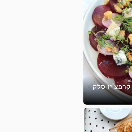
קרפצ’יו סלק