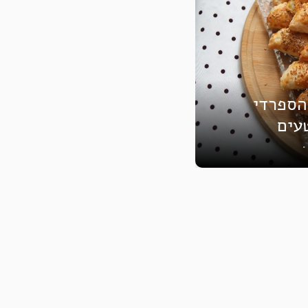
הספרדי
טעים
•