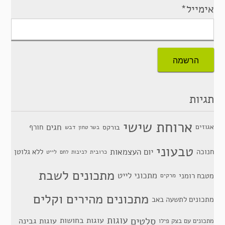
אימייל*
תגיות
ארוחת שישי
חגים
אגוזים
חורף
בורקס
דבש
בשר טחון
טבעוני
יום העצמאות
חנוכה
ללא גלוטן
כרובית
לייט
לביבות
לחם
מתכונים לשבת
מתכוני לייט
מטבח רומני
מרקים
מתכונים מהירים וקלים
מתכונים לתשעה באב
סלטים
עוגות
עוגות בחושות
עוגות גבינה
מתכונים עם בצק פילו