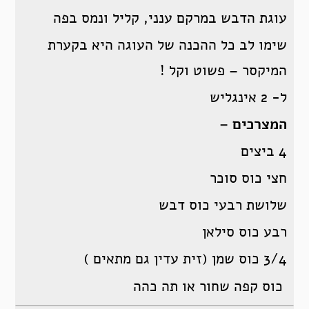
עוגת הדבש במרקם ענני, קליל ונמס בפה
שימו לב כל ההכנה של העוגה היא בקערת
המיקסר – פשוט וקל !
ל- 2 אינגליש
המצרכים –
4 ביצים
חצי כוס סוכר
שלושת רבעי כוס דבש
רבע כוס סילאן
3/4 כוס שמן (זית עדין גם מתאים )
כוס קפה שחור או תה כהה