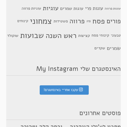
עוגיות
עוגות פרי
עוגות שמרים
עוגיות פרווה
עוגות פרווה
צמחוני
פסח
פרווה
פורים
פשטידות
קינוחים
פרג
שבועות
ראש השנה
קינוחי פסח
טבעוני
קציצות
שוקולד
שמרים
שקדים
האינסטגרם שלי My Instagram
עקבו אחריי באינסטגרם!
פוסטים אחרונים
מתכון לצ’ילי קונקרנה – גרסה קלה ומהירה