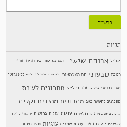
תגיות
ארוחת שישי
חגים
אגוזים
חורף
בורקס
דבש
בשר טחון
טבעוני
יום העצמאות
חנוכה
ללא גלוטן
כרובית
לייט
לביבות
לחם
מתכונים לשבת
מתכוני לייט
מטבח רומני
מרקים
מתכונים מהירים וקלים
מתכונים לתשעה באב
סלטים
עוגות
עוגות בחושות
עוגות גבינה
מתכונים עם בצק פילו
עוגיות
עוגות פרי
עוגות שמרים
עוגיות פרווה
עוגות פרווה