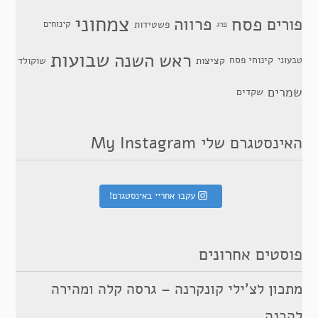
צמחוני
פסח
פרווה
פורים
פשטידות
קינוחים
פרג
שבועות
ראש השנה
קינוחי פסח
טבעוני
קציצות
שוקולד
שמרים
שקדים
האינסטגרם שלי My Instagram
עקבו אחריי באינסטגרם!
פוסטים אחרונים
מתכון לצ’ילי קונקרנה – גרסה קלה ומהירה
להכנה