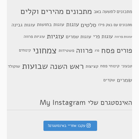
מתכונים מהירים וקלים
מתכונים לתשעה באב
סלטים
עוגות
עוגות בחושות
עוגות גבינה
מתכונים עם בצק פילו
עוגיות
עוגות פרי
עוגות שמרים
עוגיות פרווה
עוגות פרווה
צמחוני
פסח
פרווה
פורים
פשטידות
קינוחים
פרג
שבועות
ראש השנה
קינוחי פסח
טבעוני
קציצות
שוקולד
שמרים
שקדים
האינסטגרם שלי My Instagram
עקבו אחריי באינסטגרם!