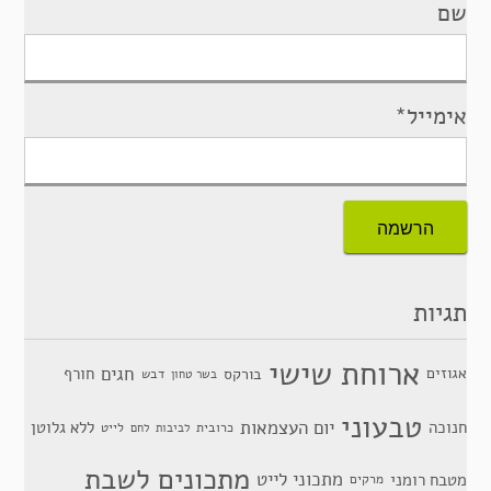
שם
אימייל*
תגיות
ארוחת שישי
חגים
אגוזים
חורף
בורקס
דבש
בשר טחון
טבעוני
יום העצמאות
חנוכה
ללא גלוטן
כרובית
לייט
לביבות
לחם
מתכונים לשבת
מתכוני לייט
מטבח רומני
מרקים