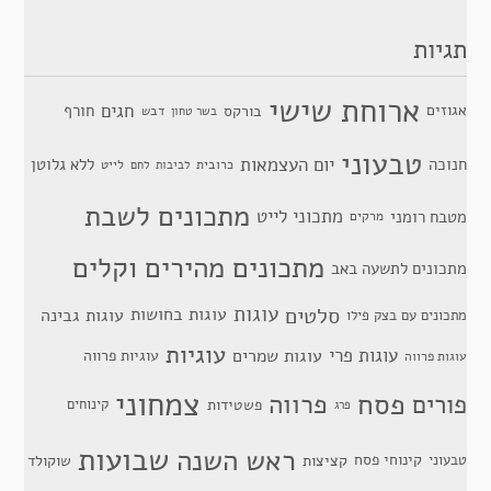
תגיות
ארוחת שישי
חגים
אגוזים
חורף
בורקס
דבש
בשר טחון
טבעוני
יום העצמאות
חנוכה
ללא גלוטן
כרובית
לייט
לביבות
לחם
מתכונים לשבת
מתכוני לייט
מטבח רומני
מרקים
מתכונים מהירים וקלים
מתכונים לתשעה באב
סלטים
עוגות
עוגות בחושות
עוגות גבינה
מתכונים עם בצק פילו
עוגיות
עוגות פרי
עוגות שמרים
עוגיות פרווה
עוגות פרווה
צמחוני
פסח
פרווה
פורים
פשטידות
קינוחים
פרג
שבועות
ראש השנה
קינוחי פסח
טבעוני
קציצות
שוקולד