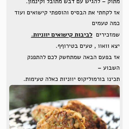
מתוק – להגיש עם דבש מתובל וקינמון.
אז לקחתי את הבסיס והוספתי קישואים ועוד
כמה טעמים
שמזכירים
לביבות קישואים יווניות.
יצא וואוו , טעים בטירוףף.
אז בפעם הבאה שמתחשק לכם להתפנק
השבוע –
תכינו בורמוליקוס יווניות כאלה טעימות.