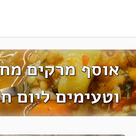
אוסף מרקים מח
וטעימים ליום חו