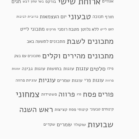
ארוחת שישי
חגים
אגוזים
בורקס
דבש
בשר טחון
טבעוני
יום העצמאות
חנוכה
חורף
כרובית
לביבות
מתכוני לייט
ללא גלוטן
מטבח רומני
לייט
מרקים
לחם
מתכונים לשבת
מתכונים לתשעה באב
מתכונים מהירים וקלים
מתכונים עם בצק
סלטים
עוגות
עוגות בחושות
עוגות גבינה
פילו
עוגות
עוגיות
עוגות פרי
עוגות שמרים
עוגיות פרווה
פרווה
צמחוני
פסח
פרווה
פורים
פשטידות
פרג
ראש השנה
קינוחי פסח
קינוחים טבעוני
קציצות
שבועות
שמרים
שקדים
שוקולד