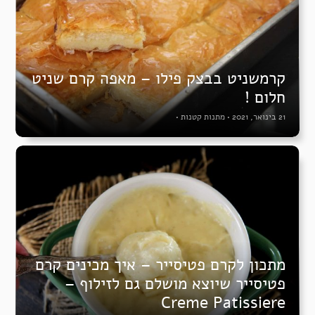
קרמשניט בבצק פילו – מאפה קרם שניט
חלום !
21 בינואר, 2021
•
מתנות קטנות
•
מתכון לקרם פטיסייר – איך מכינים קרם
פטיסייר שיוצא מושלם גם לזילוף –
Creme Patissiere