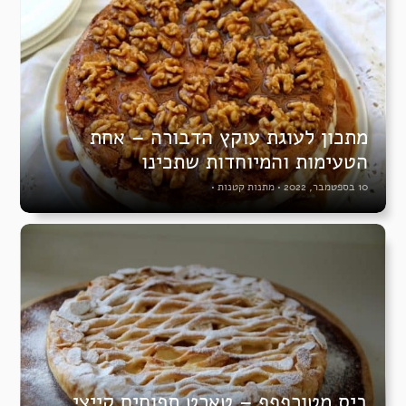
מתכון לעוגת עוקץ הדבורה – אחת
הטעימות והמיוחדות שתכינו
10 בספטמבר, 2022
•
מתנות קטנות
•
ביס מטורףףף – טארט תפוחים קייצי