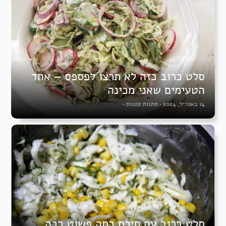
סלט כרוב כזה לא תרצו לפספס – אחד
הטעימים שאני מכינה
14 באפריל, 2024
•
מתנות קטנות
•
סלט כרוב עם תירס כמה פשוט ככה