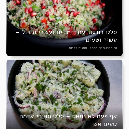
סלט בורגול עם רימונים ועשבי תיבול –
עשיר וטעים
28 בספטמבר, 2022
•
מתנות קטנות
•
אף פעם לא נמאס – סלט תפוחי אדמה
טעים אש