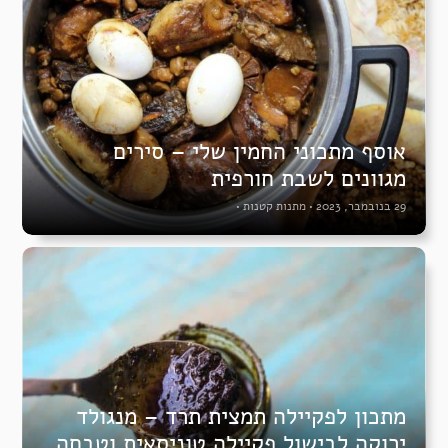
אוסף מתכוני החמין שלי – סירים
מגוונים לשבת חורפית
29 בנובמבר, 2023
•
מתנות קטנות
•
מתכון לפקיילה תמצית תרד – מנגולד
ירוקה לבישול פקיילה טוניסאית וטבחה