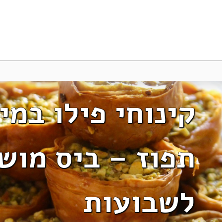
קינוחי פילו במי
תפוז – ביס מוש
לשבועות