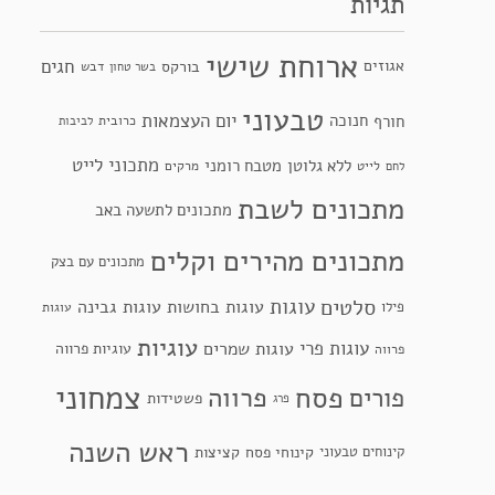
תגיות
ארוחת שישי
חגים
אגוזים
בורקס
דבש
בשר טחון
טבעוני
יום העצמאות
חנוכה
חורף
כרובית
לביבות
מתכוני לייט
ללא גלוטן
מטבח רומני
לייט
מרקים
לחם
מתכונים לשבת
מתכונים לתשעה באב
מתכונים מהירים וקלים
מתכונים עם בצק
סלטים
עוגות
עוגות בחושות
עוגות גבינה
פילו
עוגות
עוגיות
עוגות פרי
עוגות שמרים
עוגיות פרווה
פרווה
צמחוני
פסח
פרווה
פורים
פשטידות
פרג
ראש השנה
קינוחי פסח
קינוחים טבעוני
קציצות