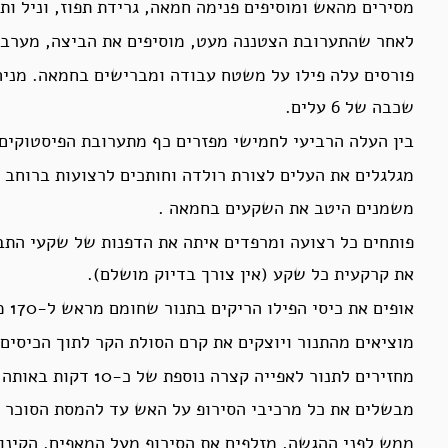
מסירים מהאש ומוסיפים פנימה חמאה, גרידת תפוז, וניל ות
לאחר שהתערובת הצטננה מעט, מוסיפים את הביצה, מערבבי
פורסים עלה פילו על משטח עבודה ומברישים בחמאה. מניחי
שכבה של 6 עלים.
בין העלה הרביעי לחמישי מפזרים כף מתערובת הפיסטוקים 
מגלגלים את העלים לצורת רולדה וחותכים לרצועות ברוחב של כ-2.5 סנ
משמנים היטב את השקעים בחמאה .
פותחים כל רצועה ומרפדים איתה את הדפנות של שקעי התבני
את קרקעית כל שקע (אין צורך בדיוק מושלם).
אופים את כיסי הפילו הריקים בתנור שחומם מראש ל-170 מעלות במשך כ-20 דקות, עד להזהבה קלה.
מוציאים מהתנור ויוצקים את קרם הסולת הקר לתוך הכיסים
מחזירים לתנור לאפייה קצרה נוספת של כ-10 דקות באותה טמפרטורה.
מבשלים את כל מרכיבי הסירופ על האש עד להמסת הסוכר ו
ממש לפני ההגשה, מזלפים את הסירופ מעל המאפים. הקינו