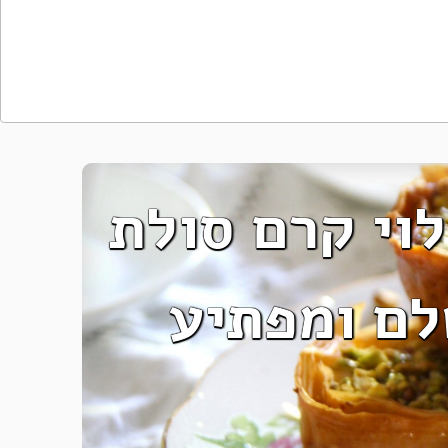
לוי קרם סולת
לם ומפתיע