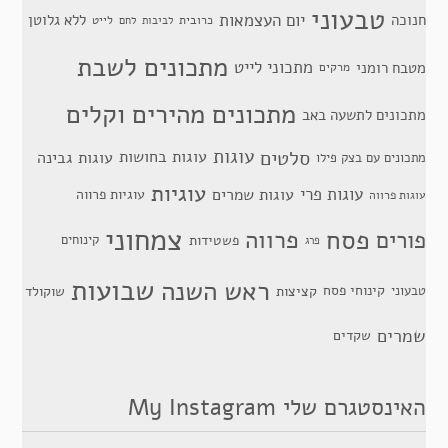
טבעוני
יום העצמאות
חנוכה
ללא גלוטן
כרובית
לייט
לביבות
לחם
מתכונים לשבת
מתכוני לייט
מטבח רומני
מרקים
מתכונים מהירים וקלים
מתכונים לתשעה באב
סלטים
עוגות
עוגות בחושות
עוגות גבינה
מתכונים עם בצק פילו
עוגיות
עוגות פרי
עוגות שמרים
עוגיות פרווה
עוגות פרווה
צמחוני
פסח
פרווה
פורים
פשטידות
קינוחים
פרג
שבועות
ראש השנה
קינוחי פסח
טבעוני
קציצות
שוקולד
שמרים
שקדים
האינסטגרם שלי My Instagram