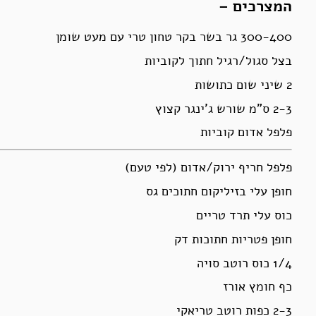
המצרכים –
300-400 גר בשר בקר טחון טרי עם מעט שומן
בצל סגול/רגיל חתוך לקוביות
2 שיני שום כתושות
2-3 ס”מ שורש ג’ינגר קצוץ
פלפל אדום קוביות
פלפל חריף ירוק/אדום (לפי טעם)
חופן עלי בזיליקום חתוכים גס
כוס עלי תרד טריים
חופן פטריות חתוכות דק
1/4 כוס רוטב סויה
כף חומץ אורז
2-3 כפות רוטב טריאקי