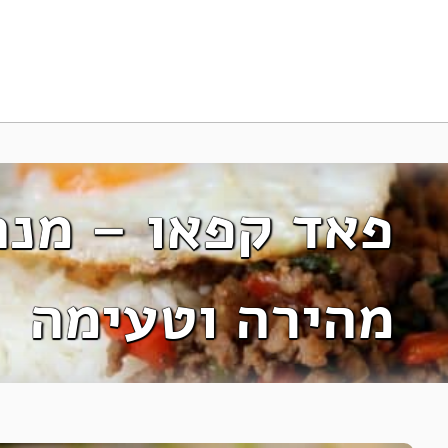
פאד קפאו – מנה
מהירה וטעימה