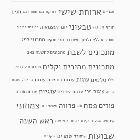
ארוחת שישי
חגים
אגוזים
בורקס
דבש
בשר טחון
טבעוני
יום העצמאות
חנוכה
חורף
כרובית
לביבות
מתכוני לייט
ללא גלוטן
מטבח רומני
לייט
מרקים
לחם
מתכונים לשבת
מתכונים לתשעה באב
מתכונים מהירים וקלים
מתכונים עם בצק
סלטים
עוגות
עוגות בחושות
עוגות גבינה
פילו
עוגות
עוגיות
עוגות פרי
עוגות שמרים
עוגיות פרווה
פרווה
צמחוני
פסח
פרווה
פורים
פשטידות
פרג
ראש השנה
קינוחי פסח
קינוחים טבעוני
קציצות
שבועות
שמרים
שקדים
שוקולד