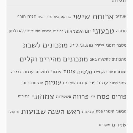
ארוחת שישי
חגים
אגוזים
חורף
בורקס
דבש
בשר טחון
טבעוני
יום העצמאות
חנוכה
ללא גלוטן
כרובית
לייט
לביבות
לחם
מתכונים לשבת
מתכוני לייט
מטבח רומני
מרקים
מתכונים מהירים וקלים
מתכונים לתשעה באב
סלטים
עוגות
עוגות בחושות
עוגות גבינה
מתכונים עם בצק פילו
עוגיות
עוגות פרי
עוגות שמרים
עוגיות פרווה
עוגות פרווה
צמחוני
פסח
פרווה
פורים
פשטידות
קינוחים
פרג
שבועות
ראש השנה
קינוחי פסח
טבעוני
קציצות
שוקולד
שמרים
שקדים