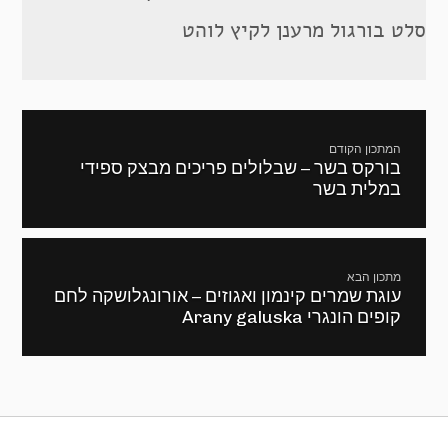
סלט בורגול מרענן לקיץ לוהט
ניווט
המתכון הקודם
בורקס בשר – שבלולים פריכים מבצק ספידי
מתכון
במלית בשר
קודם:
מתכון הבא
עוגת שמרים קינמון ואגוזים – אורונגלושקה לחם
המתכון
קופים הונגרי Arany galuska
הבא: