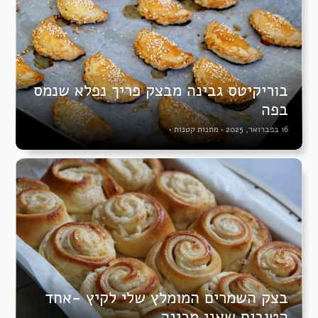
בוריקיטס גבינה מבצק פריך נפלא שנמס
בפה
16 בפברואר, 2025
•
מתנות קטנות
•
בצק השמרים המומלץ שלי לקיץ -אחד
הטובים שאני מכינה