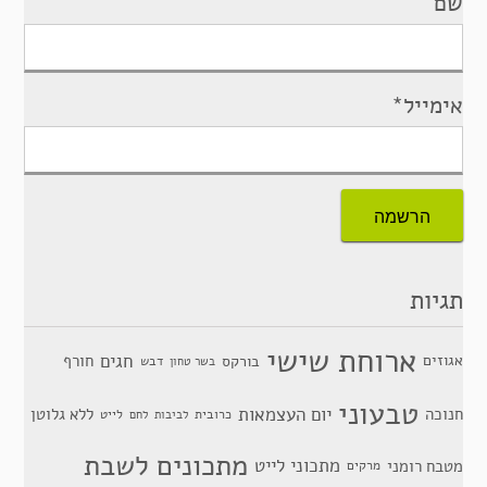
שם
אימייל*
תגיות
ארוחת שישי
חגים
אגוזים
חורף
בורקס
דבש
בשר טחון
טבעוני
יום העצמאות
חנוכה
ללא גלוטן
כרובית
לייט
לביבות
לחם
מתכונים לשבת
מתכוני לייט
מטבח רומני
מרקים