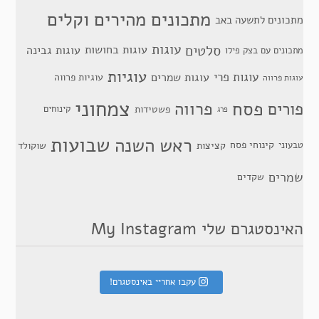
מתכונים מהירים וקלים
מתכונים לתשעה באב
סלטים
עוגות
עוגות בחושות
עוגות גבינה
מתכונים עם בצק פילו
עוגיות
עוגות פרי
עוגות שמרים
עוגיות פרווה
עוגות פרווה
צמחוני
פסח
פרווה
פורים
פשטידות
קינוחים
פרג
שבועות
ראש השנה
קינוחי פסח
טבעוני
קציצות
שוקולד
שמרים
שקדים
האינסטגרם שלי My Instagram
עקבו אחריי באינסטגרם!