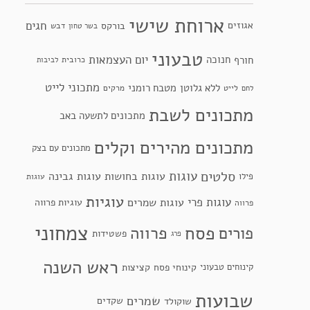
ארוחת שישי
חגים
אגוזים
בורקס
דבש
בשר טחון
טבעוני
יום העצמאות
חנוכה
חורף
כרובית
לביבות
מתכוני לייט
ללא גלוטן
מטבח רומני
לייט
מרקים
לחם
מתכונים לשבת
מתכונים לתשעה באב
מתכונים מהירים וקלים
מתכונים עם בצק
סלטים
עוגות
עוגות בחושות
עוגות גבינה
פילו
עוגות
עוגיות
עוגות פרי
עוגות שמרים
עוגיות פרווה
פרווה
צמחוני
פסח
פרווה
פורים
פשטידות
פרג
ראש השנה
קינוחי פסח
קינוחים טבעוני
קציצות
שבועות
שמרים
שקדים
שוקולד