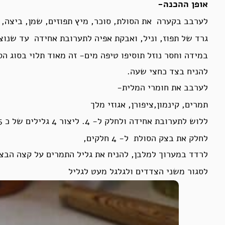
אופן ההכנה-
לערבב בקערה את הסולת, סוכר, מיץ תפוזים, שמן, ביצה,
גרד של תפוז, וניל, ואבקת אפיה לתערובת אחידה עד שנוצ
במידה וחסר נוזל תוסיפו טיפה מים- זה מאוד תלוי בסוג הס
להניח בצד כחצי שעה.
לערבב את חומרי המלית-
תמרים, קינמון,ציפורן, אגוזי מלך
ללוש לתערובת אחידה ולחלק ל- 4. ליצור 4 גלילים של כ 15 ס’מ.
לחלק את בצק הסולת ל- 4 חלקים,
לרדד במערוך למלבן, להניח את גליל התמרים על קצה הבצ
לסגור משני הצדדים ולגלגל מעט לגליל