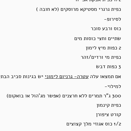
כפית גרגרי מסטיקא מרוסקים (לא חובה )
לסירופ-
כוס ורבע סוכר
שתיים וחצי כוסות מים
2 כפות מיץ לימון
כפית מי ורדים/זהר
3 כפות דבש
אם תמצאו עלה
עטרה- גרניום לימוני
יש בגינות סביב הבתי
למילוי-
300 ג”ר תמרים ללא חרצנים (אפשר מג’הול או בואקום)
כפית קינמון
קורט ציפורן
1/2 כוס אגוזי מלך קצוצים