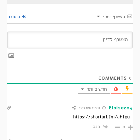
הצטרף כמנוי
התחבר
COMMENTS
5
חדש ביותר
Eloise204
11 חודשים לפני
https://shorturl.fm/aFT2u
הגב
0