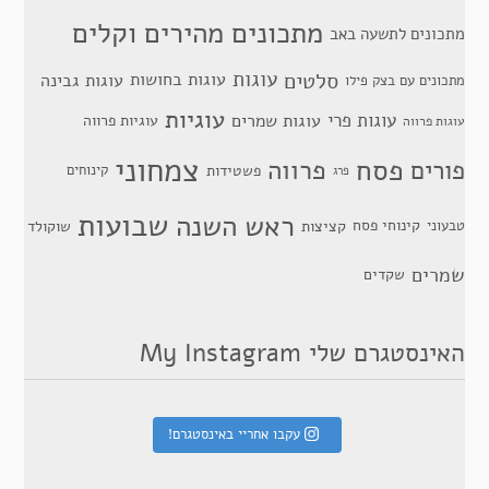
מתכונים מהירים וקלים
מתכונים לתשעה באב
סלטים
עוגות
עוגות בחושות
עוגות גבינה
מתכונים עם בצק פילו
עוגיות
עוגות פרי
עוגות שמרים
עוגיות פרווה
עוגות פרווה
צמחוני
פסח
פרווה
פורים
פשטידות
קינוחים
פרג
שבועות
ראש השנה
קינוחי פסח
טבעוני
קציצות
שוקולד
שמרים
שקדים
האינסטגרם שלי My Instagram
עקבו אחריי באינסטגרם!