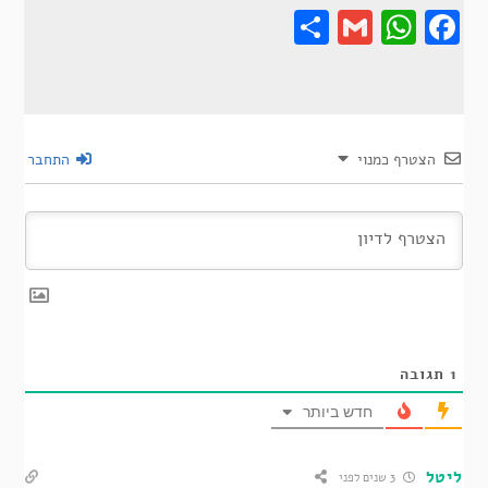
Share
Gmail
Wha
F
הצטרף כמנוי
התחבר
1
תגובה
חדש ביותר
ליטל
3 שנים לפני