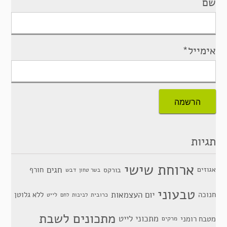
שם
אימייל*
תגיות
ארוחת שישי
חגים
אגוזים
חורף
בורקס
דבש
בשר טחון
טבעוני
יום העצמאות
חנוכה
ללא גלוטן
כרובית
לייט
לביבות
לחם
מתכונים לשבת
מתכוני לייט
מטבח רומני
מרקים