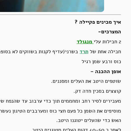
איך מכינים פקיילה ?
המצרכים-
2 חבילות עלי
מנגולד
חבילה אחת של
תרד
בשרני(עדיף לקנות בשווקים לא בסופר
כוס ורבע שמן רגיל
אופן ההכנה –
שוטפים היטב את העלים ומסננים.
קוצצים בסכין חדה דק.
מעבירים לסיר רחב ומחממים תוך כדי ערבוב עד שהנפח של ה
מוסיפים את השמן כל פעם חצי כוס ומערבבים הטיגון נעשה
האש כדי שהעלים יטוגנו היטב.
לאחר כ 40-50 דקות העלים מטוגנים היטב.