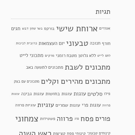
תגיות
ארוחת שישי
חגים
אגוזים
בורקס
דבש
בשר טחון
טבעוני
יום העצמאות
חנוכה
חורף
כרובית
לביבות
מתכוני לייט
ללא גלוטן
מטבח רומני
לייט
מרקים
לחם
מתכונים לשבת
מתכונים לתשעה באב
מתכונים מהירים וקלים
מתכונים עם בצק
סלטים
עוגות
עוגות בחושות
עוגות גבינה
פילו
עוגות
עוגיות
עוגות פרי
עוגות שמרים
עוגיות פרווה
פרווה
צמחוני
פסח
פרווה
פורים
פשטידות
פרג
ראש השנה
קינוחי פסח
קינוחים טבעוני
קציצות