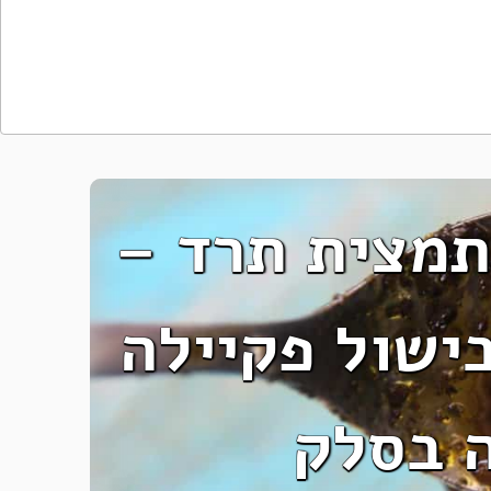
תמצית תרד –
בישול פקיילה
 בסלק