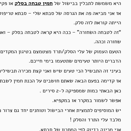
היא משמשת לתבלין בבישול של
חמין טבחה בסלק
או פקיי
אז אני מביאה פה את הגרסה של סבתא שלי – סבתא טריפול
הייתה קוראת לזה סלק.
“זה לטבחה השחורה” – ככה היא קראה לטבחה בסלק – ואם
שחורה וכהה.
הטעם העמוק של עלי הסלק/תרד מצטמצם בטיגון המקדים ו
הדברים היותר טעימים שתטעמו בימי חייכם.
בעיני זה התבשיל הכי טעים שיש ואני קצת מכירה תבשילי
אז קדימה בפעם הבאה שאתם חושבים על הכנת חמין לשבת 
כאן הבאתי כמות שמספיקה ל-2 סירים .
אפשר לשמור במקרר או במקפיא.
יש המוסיפים לתמצית אחרי הבישול וטוחנים יחד גם צרור כ
מלבד עלי התרד והסלק !
אני מכינה בדיוק לפי המתכון של סבתא.