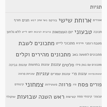
תגיות
ארוחת שישי
חגים
אגוזים
חורף
בורקס
דבש
בשר טחון
טבעוני
יום העצמאות
חנוכה
ללא גלוטן
כרובית
לייט
לביבות
לחם
מתכונים לשבת
מתכוני לייט
מטבח רומני
מרקים
מתכונים מהירים וקלים
מתכונים לתשעה באב
סלטים
עוגות
עוגות בחושות
עוגות גבינה
מתכונים עם בצק פילו
עוגיות
עוגות פרי
עוגות שמרים
עוגיות פרווה
עוגות פרווה
צמחוני
פסח
פרווה
פורים
פשטידות
קינוחים
פרג
שבועות
ראש השנה
קינוחי פסח
טבעוני
קציצות
שוקולד