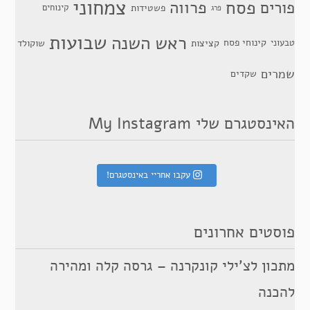
צמחוני
פסח
פרווה
פורים
פשטידות
קינוחים
פרג
שבועות
ראש השנה
קינוחי פסח
טבעוני
קציצות
שוקולד
שמרים
שקדים
האינסטגרם שלי My Instagram
עקבו אחריי באינסטגרם!
פוסטים אחרונים
מתכון לצ’ילי קונקרנה – גרסה קלה ומהירה
להכנה