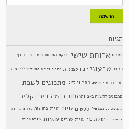
תגיות
ארוחת שישי
חגים
אגוזים
חורף
בורקס
דבש
בשר טחון
טבעוני
יום העצמאות
חנוכה
ללא גלוטן
כרובית
לייט
לביבות
לחם
מתכונים לשבת
מתכוני לייט
מטבח רומני
מרקים
מתכונים מהירים וקלים
מתכונים לתשעה באב
סלטים
עוגות
עוגות בחושות
עוגות גבינה
מתכונים עם בצק פילו
עוגיות
עוגות פרי
עוגות שמרים
עוגיות פרווה
עוגות פרווה