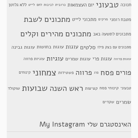
טבעוני
יום העצמאות
חנוכה
ללא גלוטן
כרובית
לייט
לביבות
לחם
מתכונים לשבת
מתכוני לייט
מטבח רומני
מרקים
מתכונים מהירים וקלים
מתכונים לתשעה באב
סלטים
עוגות
עוגות בחושות
עוגות גבינה
מתכונים עם בצק פילו
עוגיות
עוגות פרי
עוגות שמרים
עוגיות פרווה
עוגות פרווה
צמחוני
פסח
פרווה
פורים
פשטידות
קינוחים
פרג
שבועות
ראש השנה
קינוחי פסח
טבעוני
קציצות
שוקולד
שמרים
שקדים
האינסטגרם שלי My Instagram