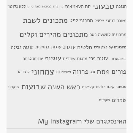
טבעוני
יום העצמאות
חנוכה
ללא גלוטן
כרובית
לייט
לביבות
לחם
מתכונים לשבת
מתכוני לייט
מטבח רומני
מרקים
מתכונים מהירים וקלים
מתכונים לתשעה באב
סלטים
עוגות
עוגות בחושות
עוגות גבינה
מתכונים עם בצק פילו
עוגיות
עוגות פרי
עוגות שמרים
עוגיות פרווה
עוגות פרווה
צמחוני
פסח
פרווה
פורים
פשטידות
קינוחים
פרג
שבועות
ראש השנה
קינוחי פסח
טבעוני
קציצות
שוקולד
שמרים
שקדים
האינסטגרם שלי My Instagram