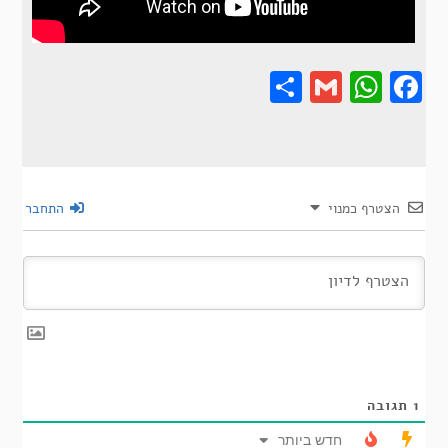
Share
Gmail
Wha
F
הצטרף כמנוי
התחבר
1
תגובה
חדש ביותר