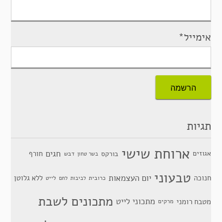
אימייל*
תגיות
ארוחת שישי
חגים
אגוזים
חורף
בורקס
דבש
בשר טחון
טבעוני
יום העצמאות
חנוכה
ללא גלוטן
כרובית
לייט
לביבות
לחם
מתכונים לשבת
מתכוני לייט
מטבח רומני
מרקים