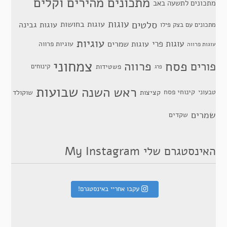
מתכונים מהירים וקלים
מתכונים לתשעה באב
סלטים
עוגות
עוגות בחושות
עוגות גבינה
מתכונים עם בצק פילו
עוגיות
עוגות פרי
עוגות שמרים
עוגיות פרווה
עוגות פרווה
צמחוני
פסח
פרווה
פורים
פשטידות
קינוחים
פרג
שבועות
ראש השנה
קינוחי פסח
טבעוני
קציצות
שוקולד
שמרים
שקדים
האינסטגרם שלי My Instagram
עקבו אחריי באינסטגרם!