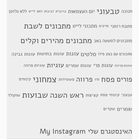
טבעוני
יום העצמאות
חנוכה
ללא גלוטן
כרובית
לייט
לביבות
לחם
מתכונים לשבת
מתכוני לייט
מטבח רומני
מרקים
מתכונים מהירים וקלים
מתכונים לתשעה באב
סלטים
עוגות
עוגות בחושות
עוגות גבינה
מתכונים עם בצק פילו
עוגיות
עוגות פרי
עוגות שמרים
עוגיות פרווה
עוגות פרווה
צמחוני
פסח
פרווה
פורים
פשטידות
קינוחים
פרג
שבועות
ראש השנה
קינוחי פסח
טבעוני
קציצות
שוקולד
שמרים
שקדים
האינסטגרם שלי My Instagram