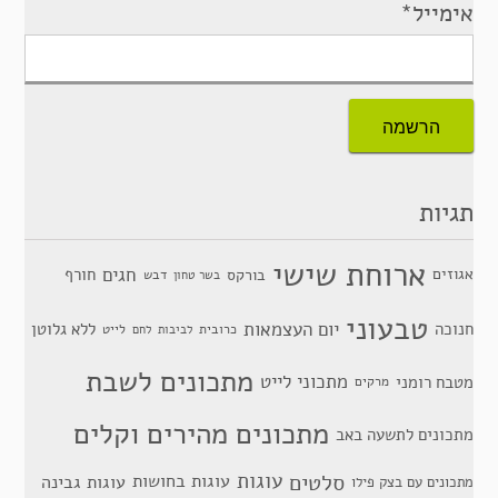
אימייל*
תגיות
ארוחת שישי
חגים
אגוזים
חורף
בורקס
דבש
בשר טחון
טבעוני
יום העצמאות
חנוכה
ללא גלוטן
כרובית
לייט
לביבות
לחם
מתכונים לשבת
מתכוני לייט
מטבח רומני
מרקים
מתכונים מהירים וקלים
מתכונים לתשעה באב
סלטים
עוגות
עוגות בחושות
עוגות גבינה
מתכונים עם בצק פילו