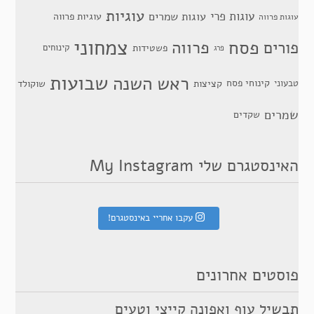
עוגיות
עוגות פרי
עוגות שמרים
עוגיות פרווה
עוגות פרווה
צמחוני
פסח
פרווה
פורים
פשטידות
קינוחים
פרג
שבועות
ראש השנה
קינוחי פסח
טבעוני
קציצות
שוקולד
שמרים
שקדים
האינסטגרם שלי My Instagram
עקבו אחריי באינסטגרם!
פוסטים אחרונים
תבשיל עוף ואפונה קייצי וטעים