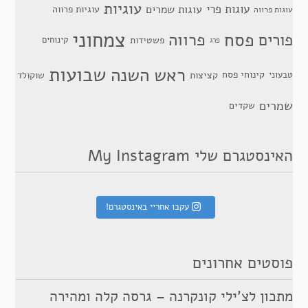
עוגיות
עוגות פרי
עוגות שמרים
עוגיות פרווה
עוגות פרווה
צמחוני
פסח
פרווה
פורים
פשטידות
קינוחים
פרג
שבועות
ראש השנה
קינוחי פסח
טבעוני
קציצות
שוקולד
שמרים
שקדים
האינסטגרם שלי My Instagram
עקבו אחריי באינסטגרם!
פוסטים אחרונים
מתכון לצ’ילי קונקרנה – גרסה קלה ומהירה