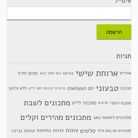
אימייל*
תגיות
ארוחת שישי
חגים
אגוזים
חורף
בורקס
דבש
בשר טחון
טבעוני
יום העצמאות
חנוכה
ללא גלוטן
כרובית
לייט
לביבות
לחם
מתכונים לשבת
מתכוני לייט
מטבח רומני
מרקים
מתכונים מהירים וקלים
מתכונים לתשעה באב
סלטים
עוגות
עוגות בחושות
עוגות גבינה
מתכונים עם בצק פילו