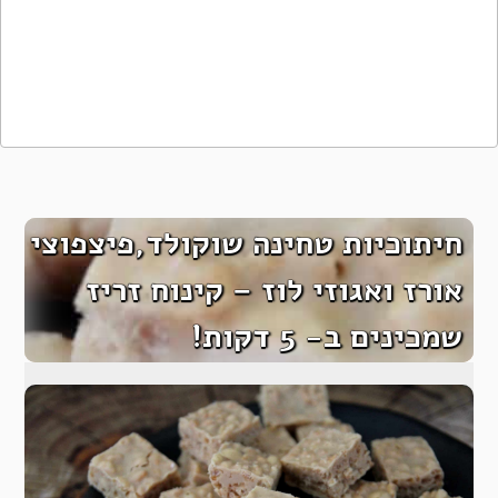
חיתוכיות טחינה שוקולד,פיצפוצי
אורז ואגוזי לוז – קינוח זריז
שמכינים ב- 5 דקות!