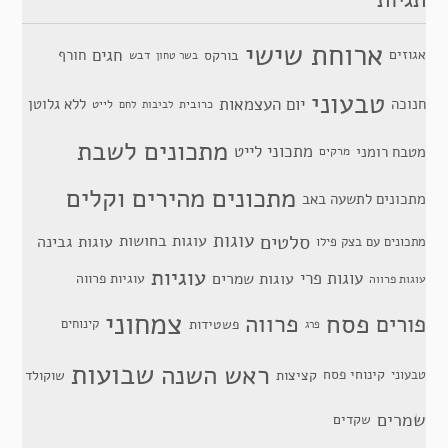
ארוחת שישי
חגים
אגוזים
חורף
בורקס
דבש
בשר טחון
טבעוני
יום העצמאות
חנוכה
ללא גלוטן
כרובית
לייט
לביבות
לחם
מתכונים לשבת
מתכוני לייט
מטבח רומני
מרקים
מתכונים מהירים וקלים
מתכונים לתשעה באב
סלטים
עוגות
עוגות בחושות
עוגות גבינה
מתכונים עם בצק פילו
עוגיות
עוגות פרי
עוגות שמרים
עוגיות פרווה
עוגות פרווה
צמחוני
פסח
פרווה
פורים
פשטידות
קינוחים
פרג
שבועות
ראש השנה
קינוחי פסח
טבעוני
קציצות
שוקולד
שמרים
שקדים