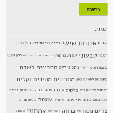
תגיות
ארוחת שישי
חגים
אגוזים
חורף
בורקס
דבש
בשר טחון
טבעוני
יום העצמאות
חנוכה
ללא גלוטן
כרובית
לייט
לביבות
לחם
מתכונים לשבת
מתכוני לייט
מטבח רומני
מרקים
מתכונים מהירים וקלים
מתכונים לתשעה באב
סלטים
עוגות
עוגות בחושות
עוגות גבינה
מתכונים עם בצק פילו
עוגיות
עוגות פרי
עוגות שמרים
עוגיות פרווה
עוגות פרווה
צמחוני
פסח
פרווה
פורים
פשטידות
קינוחים
פרג