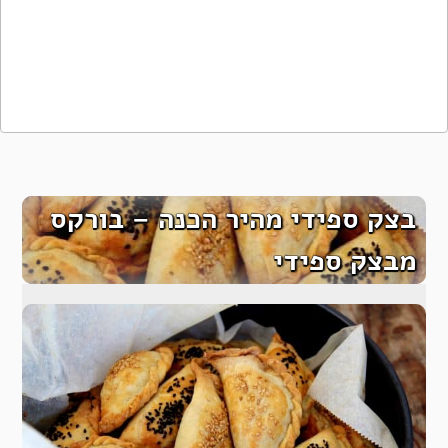
בצק ספידי מהיר הכנה – בורקס
מבצק ספידי