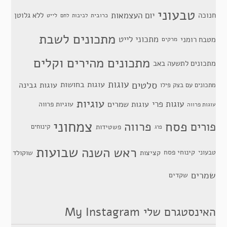
טבעוני
יום העצמאות
חנוכה
ללא גלוטן
כרובית
לייט
לביבות
לחם
מתכונים לשבת
מתכוני לייט
מטבח רומני
מרקים
מתכונים מהירים וקלים
מתכונים לתשעה באב
סלטים
עוגות
עוגות בחושות
עוגות גבינה
מתכונים עם בצק פילו
עוגיות
עוגות פרי
עוגות שמרים
עוגיות פרווה
עוגות פרווה
צמחוני
פסח
פרווה
פורים
פשטידות
קינוחים
פרג
שבועות
ראש השנה
קינוחי פסח
טבעוני
קציצות
שוקולד
שמרים
שקדים
האינסטגרם שלי My Instagram