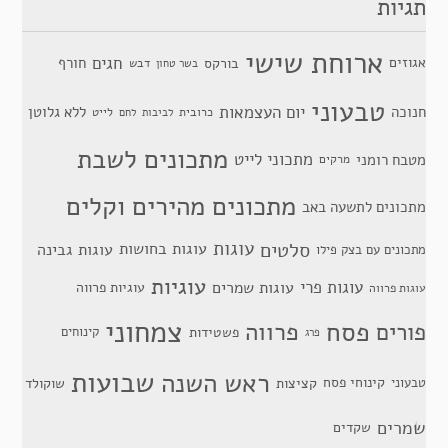
תגיות
ארוחת שישי
חגים
אגוזים
חורף
בורקס
דבש
בשר טחון
טבעוני
יום העצמאות
חנוכה
ללא גלוטן
כרובית
לייט
לביבות
לחם
מתכונים לשבת
מתכוני לייט
מטבח רומני
מרקים
מתכונים מהירים וקלים
מתכונים לתשעה באב
סלטים
עוגות
עוגות בחושות
עוגות גבינה
מתכונים עם בצק פילו
עוגיות
עוגות פרי
עוגות שמרים
עוגיות פרווה
עוגות פרווה
צמחוני
פסח
פרווה
פורים
פשטידות
קינוחים
פרג
שבועות
ראש השנה
קינוחי פסח
טבעוני
קציצות
שוקולד
שמרים
שקדים