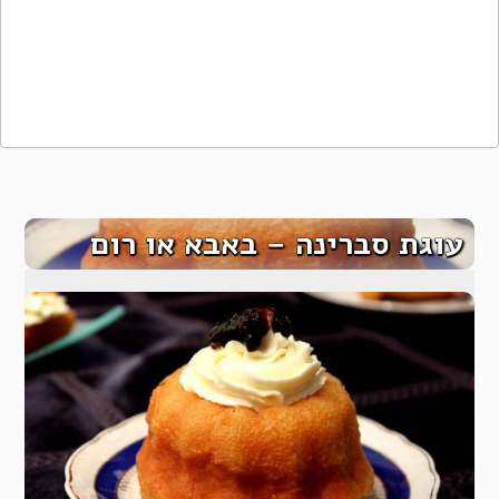
עוגת סברינה – באבא או רום