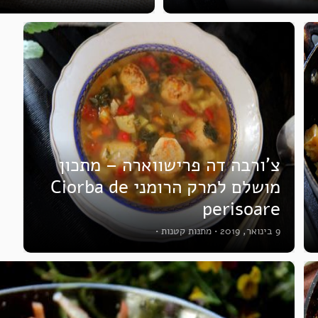
צ’ורבה דה פרישווארה – מתכון
מושלם למרק הרומני Ciorba de
perisoare
9 בינואר, 2019
•
מתנות קטנות
•