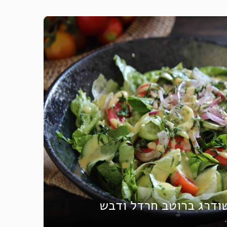
ודרג ברוטב חרדל ודבש
•