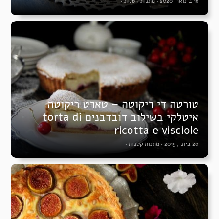
16 בינואר, 2020
•
מתנות קטנות
•
טורטה די ריקוטה – טארט ריקוטה
איטלקי בשילוב דובדבנים torta di
ricotta e visciole
20 ביוני, 2019
•
מתנות קטנות
•