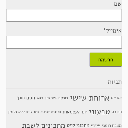
שם
אימייל*
תגיות
ארוחת שישי
חגים
אגוזים
חורף
בורקס
דבש
בשר טחון
טבעוני
יום העצמאות
חנוכה
ללא גלוטן
כרובית
לייט
לביבות
לחם
מתכונים לשבת
מתכוני לייט
מטבח רומני
מרקים