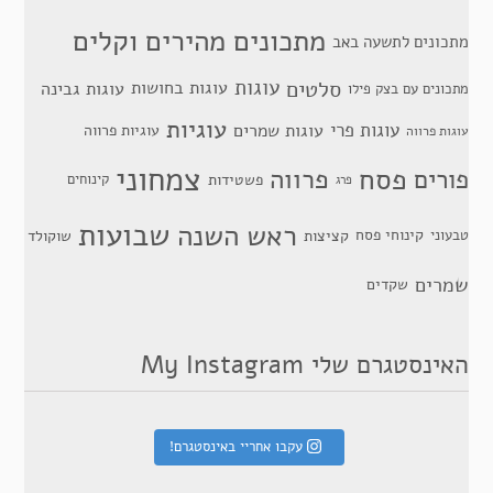
מתכונים מהירים וקלים
מתכונים לתשעה באב
סלטים
עוגות
עוגות בחושות
עוגות גבינה
מתכונים עם בצק פילו
עוגיות
עוגות פרי
עוגות שמרים
עוגיות פרווה
עוגות פרווה
צמחוני
פסח
פרווה
פורים
פשטידות
קינוחים
פרג
שבועות
ראש השנה
קינוחי פסח
טבעוני
קציצות
שוקולד
שמרים
שקדים
האינסטגרם שלי My Instagram
עקבו אחריי באינסטגרם!