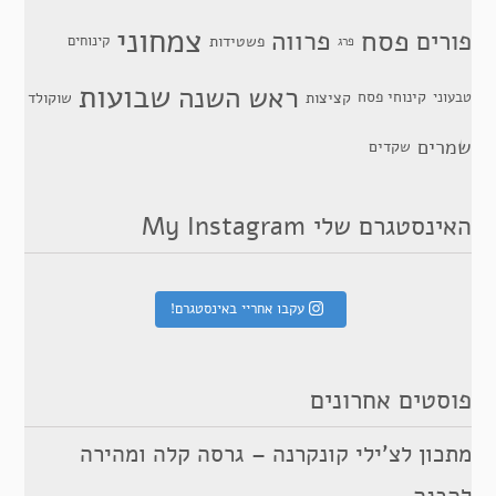
צמחוני
פסח
פרווה
פורים
פשטידות
קינוחים
פרג
שבועות
ראש השנה
קינוחי פסח
טבעוני
קציצות
שוקולד
שמרים
שקדים
האינסטגרם שלי My Instagram
עקבו אחריי באינסטגרם!
פוסטים אחרונים
מתכון לצ’ילי קונקרנה – גרסה קלה ומהירה