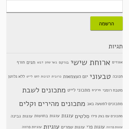
תגיות
ארוחת שישי
חגים
אגוזים
חורף
בורקס
דבש
בשר טחון
טבעוני
יום העצמאות
חנוכה
ללא גלוטן
כרובית
לייט
לביבות
לחם
מתכונים לשבת
מתכוני לייט
מטבח רומני
מרקים
מתכונים מהירים וקלים
מתכונים לתשעה באב
סלטים
עוגות
עוגות בחושות
עוגות גבינה
מתכונים עם בצק פילו
עוגיות
עוגות פרי
עוגות שמרים
עוגיות פרווה
עוגות פרווה