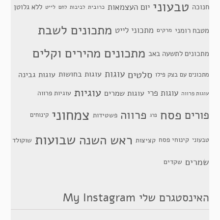
טבעוני
יום העצמאות
חנוכה
ללא גלוטן
כרובית
לייט
לביבות
לחם
מתכונים לשבת
מתכוני לייט
מטבח רומני
מרקים
מתכונים מהירים וקלים
מתכונים לתשעה באב
סלטים
עוגות
עוגות בחושות
עוגות גבינה
מתכונים עם בצק פילו
עוגיות
עוגות פרי
עוגות שמרים
עוגיות פרווה
עוגות פרווה
צמחוני
פסח
פרווה
פורים
פשטידות
קינוחים
פרג
שבועות
ראש השנה
קינוחי פסח
טבעוני
קציצות
שוקולד
שמרים
שקדים
האינסטגרם שלי My Instagram