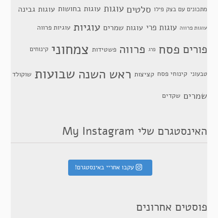
סלטים
עוגות
עוגות בחושות
עוגות גבינה
מתכונים עם בצק פילו
עוגיות
עוגות פרי
עוגות שמרים
עוגיות פרווה
עוגות פרווה
צמחוני
פסח
פרווה
פורים
פשטידות
קינוחים
פרג
שבועות
ראש השנה
קינוחי פסח
טבעוני
קציצות
שוקולד
שמרים
שקדים
האינסטגרם שלי My Instagram
עקבו אחריי באינסטגרם!
פוסטים אחרונים