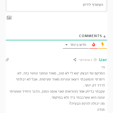
COMMENTS
4
חדש ביותר
Lior
3 שנים לפני
הי
המרקם של הבצק יצא לי לא טוב, מאוד שומני וגושי כזה. לא
ויתרתי והמשכתי ויצאו עוגיות מאוד טעימות. אבל לא יכולתי
לרדד דק יותר.
עקבתי בדיוק אחר ההוראות ואני אופה המון, הדבר היחיד שעשיתי
שונה הוא שערבבתי ביד ולא במיקסר.
מה יכולה להיןת הבעיה?
תודה