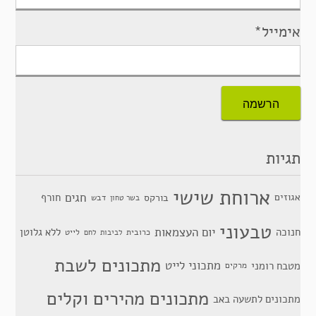
אימייל*
תגיות
ארוחת שישי
חגים
אגוזים
חורף
בורקס
דבש
בשר טחון
טבעוני
יום העצמאות
חנוכה
ללא גלוטן
כרובית
לייט
לביבות
לחם
מתכונים לשבת
מתכוני לייט
מטבח רומני
מרקים
מתכונים מהירים וקלים
מתכונים לתשעה באב