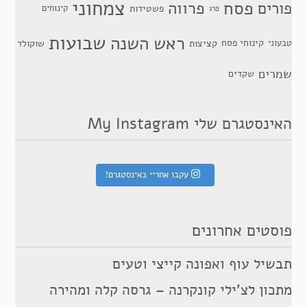
צמחוני
פסח
פרווה
פורים
פשטידות
קינוחים
פרג
שבועות
ראש השנה
קינוחי פסח
טבעוני
קציצות
שוקולד
שמרים
שקדים
האינסטגרם שלי My Instagram
עקבו אחריי באינסטגרם!
פוסטים אחרונים
תבשיל עוף ואפונה קייצי וטעים
מתכון לצ’ילי קונקרנה – גרסה קלה ומהירה