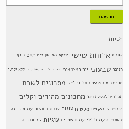
תגיות
ארוחת שישי
חגים
אגוזים
חורף
בורקס
דבש
בשר טחון
טבעוני
יום העצמאות
חנוכה
ללא גלוטן
כרובית
לייט
לביבות
לחם
מתכונים לשבת
מתכוני לייט
מטבח רומני
מרקים
מתכונים מהירים וקלים
מתכונים לתשעה באב
סלטים
עוגות
עוגות בחושות
עוגות גבינה
מתכונים עם בצק פילו
עוגיות
עוגות פרי
עוגות שמרים
עוגיות פרווה
עוגות פרווה