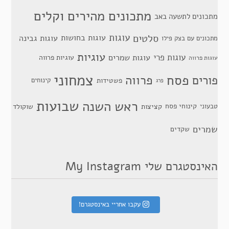
מתכונים מהירים וקלים
מתכונים לתשעה באב
סלטים
עוגות
עוגות בחושות
עוגות גבינה
מתכונים עם בצק פילו
עוגיות
עוגות פרי
עוגות שמרים
עוגיות פרווה
עוגות פרווה
צמחוני
פסח
פרווה
פורים
פשטידות
קינוחים
פרג
שבועות
ראש השנה
קינוחי פסח
טבעוני
קציצות
שוקולד
שמרים
שקדים
האינסטגרם שלי My Instagram
עקבו אחריי באינסטגרם!