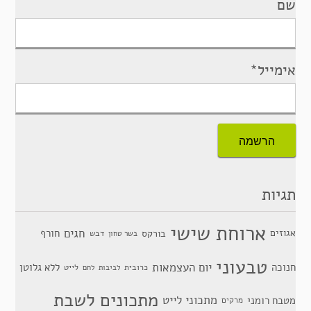
שם
אימייל*
תגיות
ארוחת שישי
חגים
אגוזים
חורף
בורקס
דבש
בשר טחון
טבעוני
יום העצמאות
חנוכה
ללא גלוטן
כרובית
לייט
לביבות
לחם
מתכונים לשבת
מתכוני לייט
מטבח רומני
מרקים