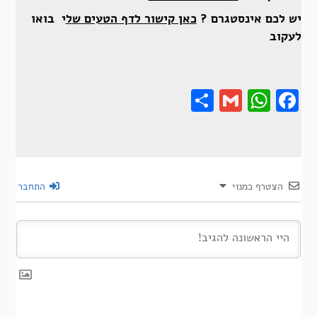
יש לכם אינסטגרם ?
כאן קישור לדף הטעים ש
ל
י בואו
לעקוב
Share
Gmail
Wha
F
הצטרף כמנוי
התחבר