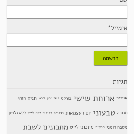
אימייל*
תגיות
ארוחת שישי
חגים
אגוזים
חורף
בורקס
דבש
בשר טחון
טבעוני
יום העצמאות
חנוכה
ללא גלוטן
כרובית
לייט
לביבות
לחם
מתכונים לשבת
מתכוני לייט
מטבח רומני
מרקים