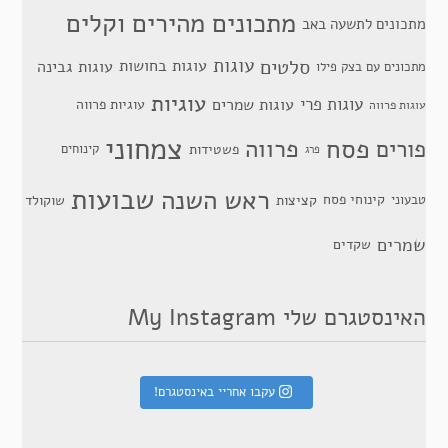
מתכונים מהירים וקלים
מתכונים לתשעה באב
סלטים
עוגות
עוגות בחושות
עוגות גבינה
מתכונים עם בצק פילו
עוגיות
עוגות פרי
עוגות שמרים
עוגיות פרווה
עוגות פרווה
צמחוני
פסח
פרווה
פורים
פשטידות
קינוחים
פרג
שבועות
ראש השנה
קינוחי פסח
טבעוני
קציצות
שוקולד
שמרים
שקדים
האינסטגרם שלי My Instagram
עקבו אחריי באינסטגרם!