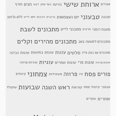
ארוחת שישי
חגים
אגוזים
חורף
בורקס
דבש
בשר טחון
טבעוני
יום העצמאות
חנוכה
ללא גלוטן
כרובית
לייט
לביבות
לחם
מתכונים לשבת
מתכוני לייט
מטבח רומני
מרקים
מתכונים מהירים וקלים
מתכונים לתשעה באב
סלטים
עוגות
עוגות בחושות
עוגות גבינה
מתכונים עם בצק פילו
עוגיות
עוגות פרי
עוגות שמרים
עוגיות פרווה
עוגות פרווה
צמחוני
פסח
פרווה
פורים
פשטידות
קינוחים
פרג
שבועות
ראש השנה
קינוחי פסח
טבעוני
קציצות
שוקולד
שמרים
שקדים