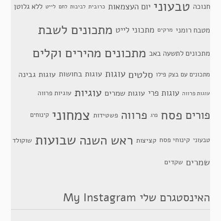
טבעוני
יום העצמאות
חנוכה
ללא גלוטן
כרובית
לייט
לביבות
לחם
מתכונים לשבת
מתכוני לייט
מטבח רומני
מרקים
מתכונים מהירים וקלים
מתכונים לתשעה באב
סלטים
עוגות
עוגות בחושות
עוגות גבינה
מתכונים עם בצק פילו
עוגיות
עוגות פרי
עוגות שמרים
עוגיות פרווה
עוגות פרווה
צמחוני
פסח
פרווה
פורים
פשטידות
קינוחים
פרג
שבועות
ראש השנה
קינוחי פסח
טבעוני
קציצות
שוקולד
שמרים
שקדים
האינסטגרם שלי My Instagram