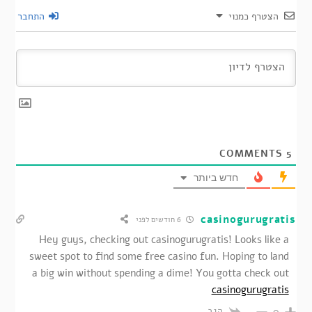
הצטרף כמנוי
התחבר
COMMENTS
5
חדש ביותר
casinogurugratis
6 חודשים לפני
Hey guys, checking out casinogurugratis! Looks like a
sweet spot to find some free casino fun. Hoping to land
a big win without spending a dime! You gotta check out
casinogurugratis
הגב
0