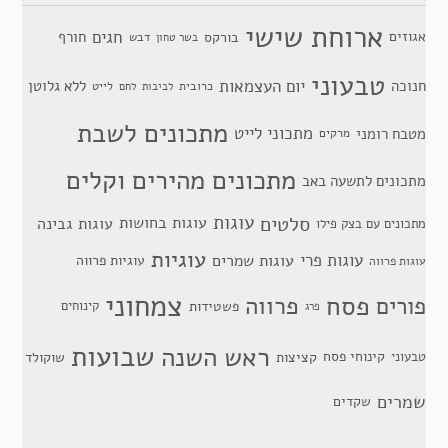
ארוחת שישי
חגים
אגוזים
חורף
בורקס
דבש
בשר טחון
טבעוני
יום העצמאות
חנוכה
ללא גלוטן
כרובית
לייט
לביבות
לחם
מתכונים לשבת
מתכוני לייט
מטבח רומני
מרקים
מתכונים מהירים וקלים
מתכונים לתשעה באב
סלטים
עוגות
עוגות בחושות
עוגות גבינה
מתכונים עם בצק פילו
עוגיות
עוגות פרי
עוגות שמרים
עוגיות פרווה
עוגות פרווה
צמחוני
פסח
פרווה
פורים
פשטידות
קינוחים
פרג
שבועות
ראש השנה
קינוחי פסח
טבעוני
קציצות
שוקולד
שמרים
שקדים