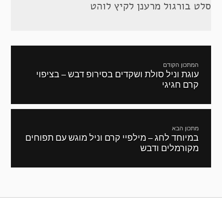
סלט בורגול מרענן לקיץ לוהט
ניווט
המתכון הקודם
עוגת וניל סולת ושקדים בסירופ דבש – בציפוי
מתכון
קרם חגיגי
קודם:
מתכון הבא
במיוחד לחג – מילפיי קרם וניל מוגש עם תפוחים
המתכון
מקורמלים ודבש
הבא: