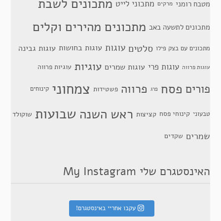
מתכונים לשבת
מתכוני לייט
מטבח רומני
מרקים
מתכונים מהירים וקלים
מתכונים לתשעה באב
סלטים
עוגות
עוגות בחושות
עוגות גבינה
מתכונים עם בצק פילו
עוגיות
עוגות פרי
עוגות שמרים
עוגיות פרווה
עוגות פרווה
צמחוני
פסח
פרווה
פורים
פשטידות
קינוחים
פרג
שבועות
ראש השנה
קינוחי פסח
טבעוני
קציצות
שוקולד
שמרים
שקדים
האינסטגרם שלי My Instagram
עקבו אחריי באינסטגרם!