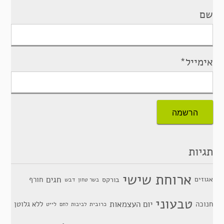
שם
אימייל*
תגיות
ארוחת שישי
חגים
אגוזים
חורף
בורקס
דבש
בשר טחון
טבעוני
יום העצמאות
חנוכה
ללא גלוטן
כרובית
לייט
לביבות
לחם