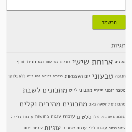
תגיות
ארוחת שישי
חגים
אגוזים
חורף
בורקס
דבש
בשר טחון
טבעוני
יום העצמאות
חנוכה
ללא גלוטן
כרובית
לייט
לביבות
לחם
מתכונים לשבת
מתכוני לייט
מטבח רומני
מרקים
מתכונים מהירים וקלים
מתכונים לתשעה באב
סלטים
עוגות
עוגות בחושות
עוגות גבינה
מתכונים עם בצק פילו
עוגיות
עוגות פרי
עוגות שמרים
עוגיות פרווה
עוגות פרווה