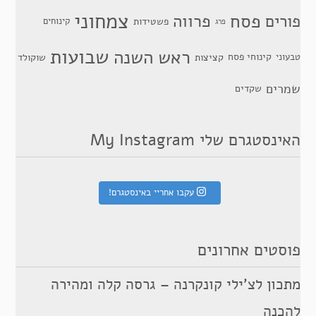
צמחוני
פסח
פרווה
פורים
פשטידות
קינוחים
פרג
שבועות
ראש השנה
קינוחי פסח
טבעוני
קציצות
שוקולד
שמרים
שקדים
האינסטגרם שלי My Instagram
עקבו אחריי באינסטגרם!
פוסטים אחרונים
מתכון לצ’ילי קונקרנה – גרסה קלה ומהירה
להכנה