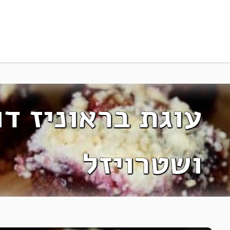
עוגת בראוניז ד
ושטרויזל