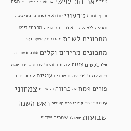
ארוחת שישי
חגים
אגוזים
בורקס
דבש
בשר טחון
טבעוני
יום העצמאות
חנוכה
חורף
כרובית
לביבות
מתכוני לייט
ללא גלוטן
מטבח רומני
לייט
מרקים
לחם
מתכונים לשבת
מתכונים לתשעה באב
מתכונים מהירים וקלים
מתכונים עם בצק
סלטים
עוגות
עוגות בחושות
עוגות גבינה
פילו
עוגות
עוגיות
עוגות פרי
עוגות שמרים
עוגיות פרווה
פרווה
צמחוני
פסח
פרווה
פורים
פשטידות
פרג
ראש השנה
קינוחי פסח
קינוחים טבעוני
קציצות
שבועות
שמרים
שקדים
שוקולד