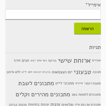
אימייל*
תגיות
ארוחת שישי
חגים
אגוזים
חורף
בורקס
דבש
בשר טחון
טבעוני
יום העצמאות
חנוכה
ללא גלוטן
כרובית
לייט
לביבות
לחם
מתכונים לשבת
מתכוני לייט
מטבח רומני
מרקים
מתכונים מהירים וקלים
מתכונים לתשעה באב
סלטים
עוגות
עוגות בחושות
עוגות גבינה
מתכונים עם בצק פילו