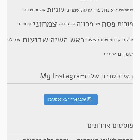
עוגיות
עוגות פרי
עוגות שמרים
עוגיות פרווה
עוגות פרווה
צמחוני
פסח
פרווה
פורים
פשטידות
קינוחים
פרג
שבועות
ראש השנה
קינוחי פסח
טבעוני
קציצות
שוקולד
שמרים
שקדים
האינסטגרם שלי My Instagram
עקבו אחריי באינסטגרם!
פוסטים אחרונים