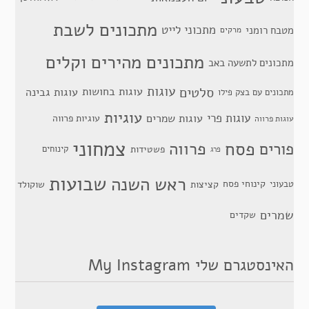
מתכונים לשבת
מתכוני לייט
מטבח רומני
מרקים
מתכונים מהירים וקלים
מתכונים לתשעה באב
סלטים
עוגות
עוגות בחושות
עוגות גבינה
מתכונים עם בצק פילו
עוגיות
עוגות פרי
עוגות שמרים
עוגיות פרווה
עוגות פרווה
צמחוני
פסח
פרווה
פורים
פשטידות
קינוחים
פרג
שבועות
ראש השנה
קינוחי פסח
טבעוני
קציצות
שוקולד
שמרים
שקדים
האינסטגרם שלי My Instagram